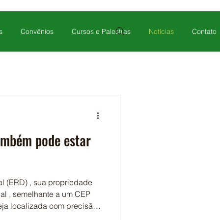
s
Convênios
Cursos e Palestras
Notícias
Contato
ambém pode estar
l (ERD) , sua propriedade
cial , semelhante a um CEP
seja localizada com precisão
ão. Isso facilita o acesso a