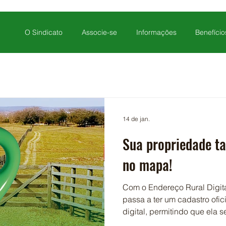
O Sindicato
Associe-se
Informações
Benefício
14 de jan.
Sua propriedade t
no mapa!
Com o Endereço Rural Digita
passa a ter um cadastro ofi
digital, permitindo que ela 
por sistemas de geolocalizaç