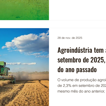
serviços de emergência, segu
assistência técnica e entreg
praticidade e segurança par
Cadastre sua propriedade e
Digital. É simples, gratuito e
28 de nov. de 2025
Agroindústria tem
setembro de 2025,
do ano passado
O volume de produção agroin
de 2,3% em setembro de 20
mesmo mês do ano anterior, 
positivo após três meses con
que revela os dados da pesq