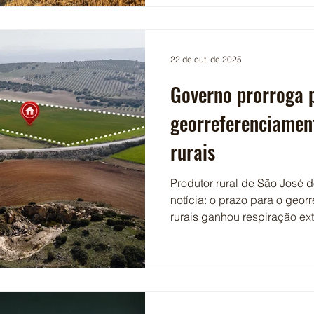
Produção Agroindustrial (P
expansão da Agroindústria 
de Produtos Alimentícios e B
no período. Por sua vez, o
22 de out. de 2025
Aliment
Governo prorroga 
georreferenciamen
rurais
Produtor rural de São José d
notícia: o prazo para o geo
rurais ganhou respiração ex
aprovou o Projeto de Lei qu
exigência para que todos os
totalmente georreferenciados
significa para você: mais t
documentação, contratar pro